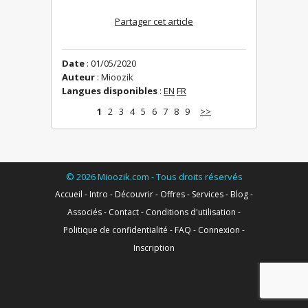
Partager cet article
Date
: 01/05/2020
Auteur
: Mioozik
Langues disponibles
:
EN
FR
1
2
3
4
5
6
7
8
9
>>
©
2026
Mioozik.com - Tous droits réservés
Accueil
-
Intro
-
Découvrir
-
Offres
-
Services
-
Blog
-
Associés
-
Contact
-
Conditions d'utilisation
-
Politique de confidentialité
-
FAQ
-
Connexion
-
Inscription