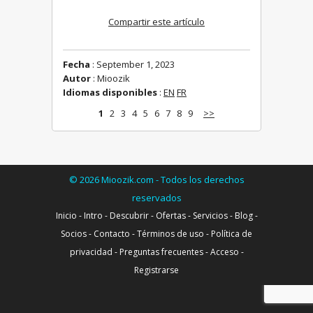
Compartir este artículo
Fecha
: September 1, 2023
Autor
: Mioozik
Idiomas disponibles
:
EN
FR
1
2
3
4
5
6
7
8
9
>>
©
2026
Mioozik.com - Todos los derechos
reservados
Inicio
-
Intro
-
Descubrir
-
Ofertas
-
Servicios
-
Blog
-
Socios
-
Contacto
-
Términos de uso
-
Política de
privacidad
-
Preguntas frecuentes
-
Acceso
-
Registrarse