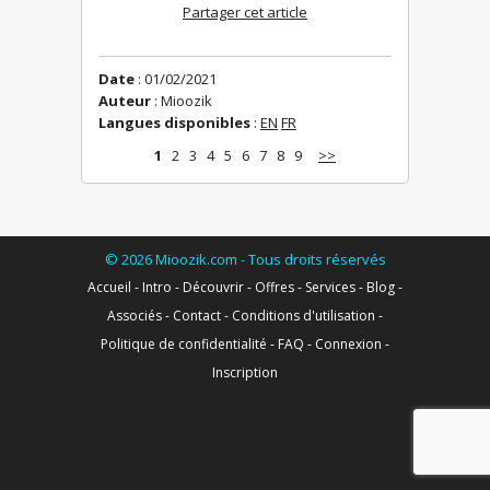
Partager cet article
Date
: 01/02/2021
Auteur
: Mioozik
Langues disponibles
:
EN
FR
1
2
3
4
5
6
7
8
9
>>
©
2026
Mioozik.com - Tous droits réservés
Accueil
-
Intro
-
Découvrir
-
Offres
-
Services
-
Blog
-
Associés
-
Contact
-
Conditions d'utilisation
-
Politique de confidentialité
-
FAQ
-
Connexion
-
Inscription