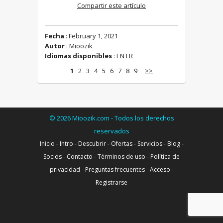
Compartir este artículo
Fecha
: February 1, 2021
Autor
: Mioozik
Idiomas disponibles
:
EN
FR
1
2
3
4
5
6
7
8
9
>>
©
2026
Mioozik.com - Todos los derechos
reservados
Inicio
-
Intro
-
Descubrir
-
Ofertas
-
Servicios
-
Blog
-
Socios
-
Contacto
-
Términos de uso
-
Política de
privacidad
-
Preguntas frecuentes
-
Acceso
-
Registrarse