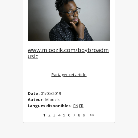
www.mioozik.com/boybroadm
usic
Partager cet article
Date
: 01/05/2019
Auteur
: Mioozik
Langues disponibles
:
EN
FR
1
2
3
4
5
6
7
8
9
>>