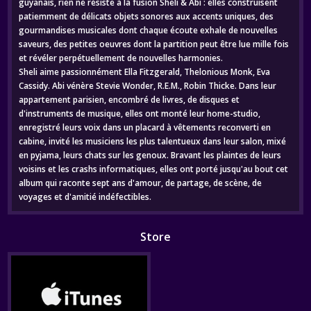
guyanais, rien ne résiste à la fusion Sheli & Abi : elles construisent
patiemment de délicats objets sonores aux accents uniques, des
gourmandises musicales dont chaque écoute exhale de nouvelles
saveurs, des petites oeuvres dont la partition peut être lue mille fois
et révéler perpétuellement de nouvelles harmonies.
Sheli aime passionnément Ella Fitzgerald, Thelonious Monk, Eva
Cassidy. Abi vénère Stevie Wonder, R.E.M., Robin Thicke. Dans leur
appartement parisien, encombré de livres, de disques et
d'instruments de musique, elles ont monté leur home-studio,
enregistré leurs voix dans un placard à vêtements reconverti en
cabine, invité les musiciens les plus talentueux dans leur salon, mixé
en pyjama, leurs chats sur les genoux. Bravant les plaintes de leurs
voisins et les crashs informatiques, elles ont porté jusqu'au bout cet
album qui raconte sept ans d'amour, de partage, de scène, de
voyages et d'amitié indéfectibles.
Store