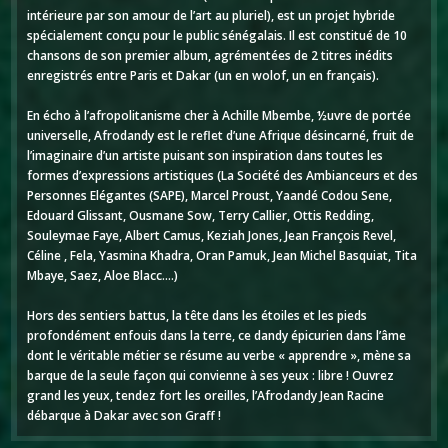
intérieure par son amour de l’art au pluriel), est un projet hybride
spécialement conçu pour le public sénégalais. Il est constitué de 10
chansons de son premier album, agrémentées de 2 titres inédits
enregistrés entre Paris et Dakar (un en wolof, un en français).
En écho à l’afropolitanisme cher à Achille Mbembe, ½uvre de portée
universelle, Afrodandy est le reflet d’une Afrique désincarné, fruit de
l’imaginaire d’un artiste puisant son inspiration dans toutes les
formes d’expressions artistiques (La Société des Ambianceurs et des
Personnes Elégantes (SAPE), Marcel Proust, Yaandé Codou Sene,
Edouard Glissant, Ousmane Sow, Terry Callier, Ottis Redding,
Souleymae Faye, Albert Camus, Keziah Jones, Jean François Revel,
Céline , Fela, Yasmina Khadra, Oran Pamuk, Jean Michel Basquiat, Tita
Mbaye, Saez, Aloe Blacc….)
Hors des sentiers battus, la tête dans les étoiles et les pieds
profondément enfouis dans la terre, ce dandy épicurien dans l’âme
dont le véritable métier se résume au verbe « apprendre », mène sa
barque de la seule façon qui convienne à ses yeux : libre ! Ouvrez
grand les yeux, tendez fort les oreilles, l’Afrodandy Jean Racine
débarque à Dakar avec son Graff !