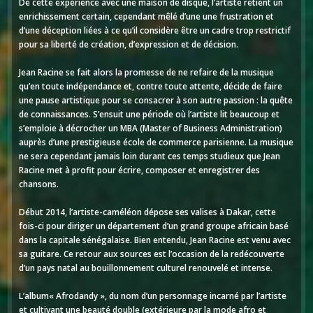
De cette expérience avec une maison de disque, l’artiste retient un
enrichissement certain, cependant mêlé d’une une frustration et
d’une déception liées à ce qu’il considère être un cadre trop restrictif
pour sa liberté de création, d’expression et de décision.
Jean Racine se fait alors la promesse de ne refaire de la musique
qu’en toute indépendance et, contre toute attente, décide de faire
une pause artistique pour se consacrer à son autre passion : la quête
de connaissances. S’ensuit une période où l’artiste lit beaucoup et
s’emploie à décrocher un MBA (Master of Business Administration)
auprès d’une prestigieuse école de commerce parisienne. La musique
ne sera cependant jamais loin durant ces temps studieux que Jean
Racine met à profit pour écrire, composer et enregistrer des
chansons.
Début 2014, l’artiste-caméléon dépose ses valises à Dakar, cette
fois-ci pour diriger un département d’un grand groupe africain basé
dans la capitale sénégalaise. Bien entendu, Jean Racine est venu avec
sa guitare. Ce retour aux sources est l’occasion de la redécouverte
d’un pays natal au bouillonnement culturel renouvelé et intense.
L’album« Afrodandy », du nom d’un personnage incarné par l’artiste
et cultivant une beauté double (extérieure par la mode afro et