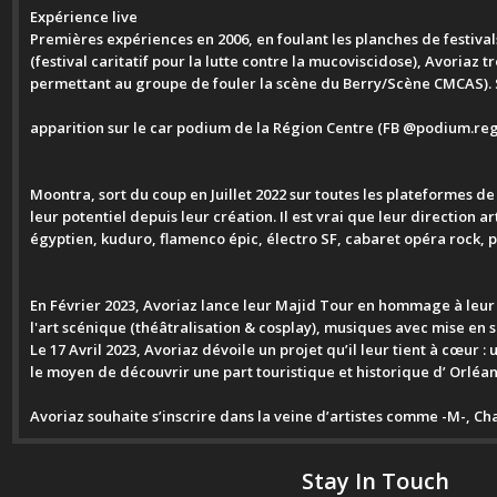
Expérience live
Premières expériences en 2006, en foulant les planches de festiva
(festival caritatif pour la lutte contre la mucoviscidose), Avori
permettant au groupe de fouler la scène du Berry/Scène CMCAS). 
apparition sur le car podium de la Région Centre (FB @podium.reg
Moontra, sort du coup en Juillet 2022 sur toutes les plateformes de
leur potentiel depuis leur création. Il est vrai que leur direction 
égyptien, kuduro, flamenco épic, électro SF, cabaret opéra rock, 
En Février 2023, Avoriaz lance leur Majid Tour en hommage à leur
l'art scénique (théâtralisation & cosplay), musiques avec mise en s
Le 17 Avril 2023, Avoriaz dévoile un projet qu’il leur tient à cœur :
le moyen de découvrir une part touristique et historique d’ Orléan
Avoriaz souhaite s’inscrire dans la veine d’artistes comme -M-, Cha
Stay In Touch