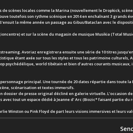
ls de scènes locales comme la Marina (nouvellement le Dropkick, scène 
az trouve toutefois son rythme scénique en 2014 en enchaînant 3 grands
S’ensuit la même année un passage au Gibus/Bataclan avec le disposit
ioncentre) et sur la scène du magasin de musique Musikia (Total Music)
 streaming. Avoriaz enregistrera ensuite une série de 10 titres jusqu’en
artistique étant axée sur tous les styles et tous les patrimoine culturels
pop psychédélique, world tibétain et bien d’autres courants musicaux, 
 personnage principal. Une tournée de 20 dates répartie dans toute la 
cène, scénarisation et textes immersifs.
 un dossier de presse original décliné en galerie virtuelle. L’occasion d
s avec tout un espace dédié à Jeanne d’ Arc (Biozic* faisant partie du 
rlie Winston ou Pink Floyd de part leurs visions immersives et leurs val
Send