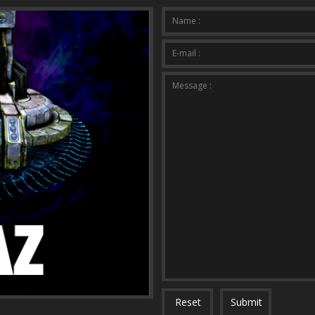
Your mes
Name :
E-mail :
Message :
Reset
Submit